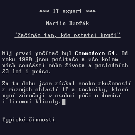
*** IT expert ***
Martin Dvořák
"Začínám tam, kde ostatní končí"
Můj první počítač byl
Commodore 64.
Od
roku 1990 jsou počítače a vše kolem
nich součástí mého života a posledních
23 let i práce.
Za tu dobu jsem získal mnoho zkušeností
z různých oblastí IT a techniky, které
nyní zúročuji v osobní péči o domácí
i firemní klienty.
█
Typické činnosti