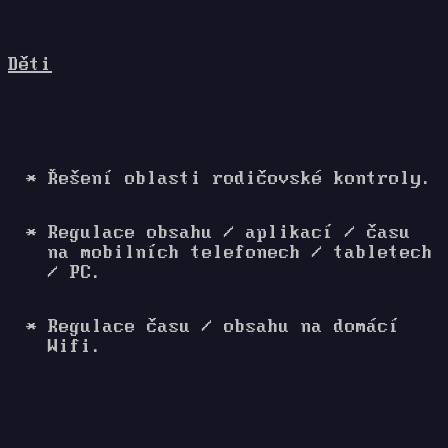
Děti
Řešení oblasti rodičovské kontroly.
Regulace obsahu / aplikací / času
na mobilních telefonech / tabletech
/ PC.
Regulace času / obsahu na domácí
Wifi.