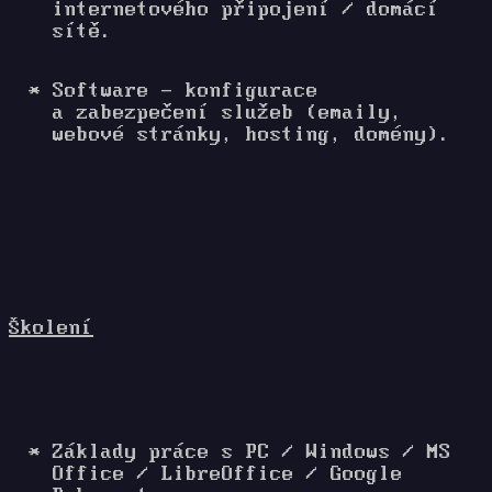
internetového připojení / domácí
sítě.
Software - konfigurace
a zabezpečení služeb (emaily,
webové stránky, hosting, domény).
Školení
Základy práce s PC / Windows / MS
Office / LibreOffice / Google