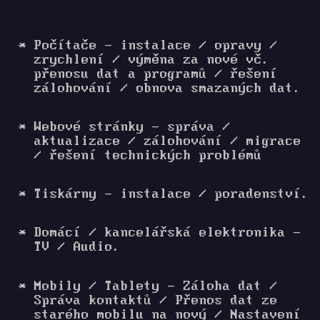
Počítače - instalace / opravy /
zrychlení / výměna za nové vč.
přenosu dat a programů / řešení
zálohování / obnova smazaných dat.
Webové stránky - správa /
aktualizace / zálohování / migrace
/ řešení technických problémů
Tiskárny - instalace / poradenství.
Domácí / kancelářská elektronika -
TV / Audio.
Mobily / Tablety - Záloha dat /
Správa kontaktů / Přenos dat ze
starého mobilu na nový / Nastavení